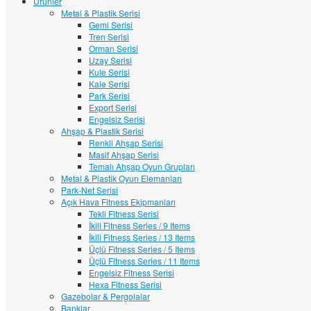
Ürünler
Metal & Plastik Serisi
Gemi Serisi
Tren Serisi
Orman Serisi
Uzay Serisi
Kule Serisi
Kale Serisi
Park Serisi
Export Serisi
Engelsiz Serisi
Ahşap & Plastik Serisi
Renkli Ahşap Serisi
Masif Ahşap Serisi
Temalı Ahşap Oyun Grupları
Metal & Plastik Oyun Elemanları
Park-Net Serisi
Açık Hava Fitness Ekipmanları
Tekli Fitness Serisi
İkili Fitness Series / 9 Items
İkili Fitness Series / 13 Items
Üçlü Fitness Series / 5 Items
Üçlü Fitness Series / 11 Items
Engelsiz Fitness Serisi
Hexa Fitness Serisi
Gazebolar & Pergolalar
Banklar