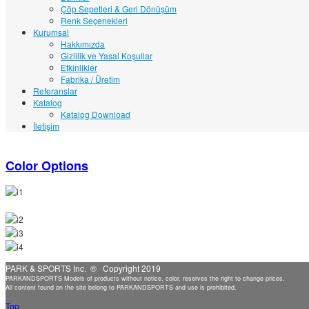
Çöp Sepetleri & Geri Dönüşüm
Renk Seçenekleri
Kurumsal
Hakkımızda
Gizlilik ve Yasal Koşullar
Etkinlikler
Fabrika / Üretim
Referanslar
Katalog
Katalog Download
İletişim
Color Options
PARK & SPORTS Inc. ® Copyright 2019
PARKANDSPORTS Models of products without notice, color, reserves the right to change prices.
All content found on the site belong to PARKANDSPORTS and use is prohibited.
Top