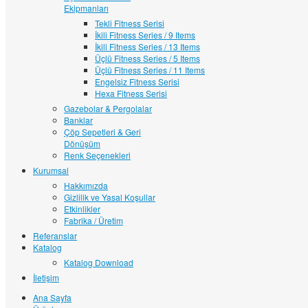
Ekipmanları
Tekli Fitness Serisi
İkili Fitness Series / 9 Items
İkili Fitness Series / 13 Items
Üçlü Fitness Series / 5 Items
Üçlü Fitness Series / 11 Items
Engelsiz Fitness Serisi
Hexa Fitness Serisi
Gazebolar & Pergolalar
Banklar
Çöp Sepetleri & Geri
Dönüşüm
Renk Seçenekleri
Kurumsal
Hakkımızda
Gizlilik ve Yasal Koşullar
Etkinlikler
Fabrika / Üretim
Referanslar
Katalog
Katalog Download
İletişim
Ana Sayfa