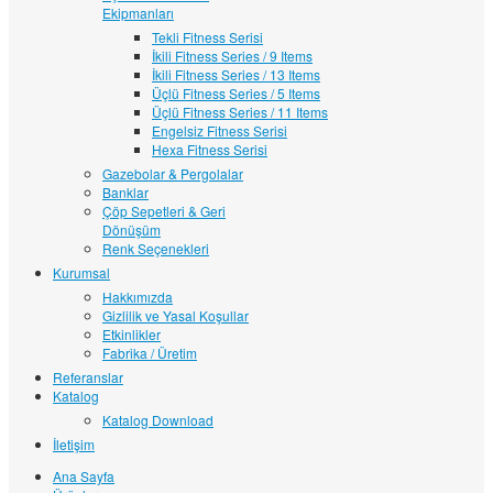
Ekipmanları
Tekli Fitness Serisi
İkili Fitness Series / 9 Items
İkili Fitness Series / 13 Items
Üçlü Fitness Series / 5 Items
Üçlü Fitness Series / 11 Items
Engelsiz Fitness Serisi
Hexa Fitness Serisi
Gazebolar & Pergolalar
Banklar
Çöp Sepetleri & Geri
Dönüşüm
Renk Seçenekleri
Kurumsal
Hakkımızda
Gizlilik ve Yasal Koşullar
Etkinlikler
Fabrika / Üretim
Referanslar
Katalog
Katalog Download
İletişim
Ana Sayfa