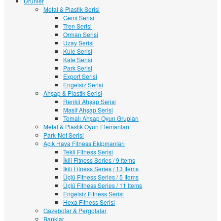
Ürünler
Metal & Plastik Serisi
Gemi Serisi
Tren Serisi
Orman Serisi
Uzay Serisi
Kule Serisi
Kale Serisi
Park Serisi
Export Serisi
Engelsiz Serisi
Ahşap & Plastik Serisi
Renkli Ahşap Serisi
Masif Ahşap Serisi
Temalı Ahşap Oyun Grupları
Metal & Plastik Oyun Elemanları
Park-Net Serisi
Açık Hava Fitness Ekipmanları
Tekli Fitness Serisi
İkili Fitness Series / 9 Items
İkili Fitness Series / 13 Items
Üçlü Fitness Series / 5 Items
Üçlü Fitness Series / 11 Items
Engelsiz Fitness Serisi
Hexa Fitness Serisi
Gazebolar & Pergolalar
Banklar