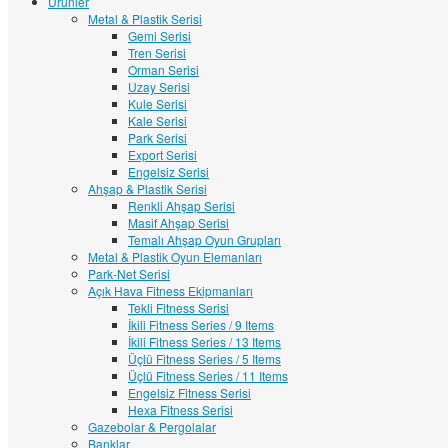
Ürünler
Metal & Plastik Serisi
Gemi Serisi
Tren Serisi
Orman Serisi
Uzay Serisi
Kule Serisi
Kale Serisi
Park Serisi
Export Serisi
Engelsiz Serisi
Ahşap & Plastik Serisi
Renkli Ahşap Serisi
Masif Ahşap Serisi
Temalı Ahşap Oyun Grupları
Metal & Plastik Oyun Elemanları
Park-Net Serisi
Açık Hava Fitness Ekipmanları
Tekli Fitness Serisi
İkili Fitness Series / 9 Items
İkili Fitness Series / 13 Items
Üçlü Fitness Series / 5 Items
Üçlü Fitness Series / 11 Items
Engelsiz Fitness Serisi
Hexa Fitness Serisi
Gazebolar & Pergolalar
Banklar