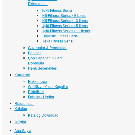
Ekipmanları
Tekli Fitness Serisi
İkili Fitness Series / 9 Items
İkili Fitness Series / 13 Items
Üçlü Fitness Series / 5 Items
Üçlü Fitness Series / 11 Items
Engelsiz Fitness Serisi
Hexa Fitness Serisi
Gazebolar & Pergolalar
Banklar
Çöp Sepetleri & Geri
Dönüşüm
Renk Seçenekleri
Kurumsal
Hakkımızda
Gizlilik ve Yasal Koşullar
Etkinlikler
Fabrika / Üretim
Referanslar
Katalog
Katalog Download
İletişim
Ana Sayfa