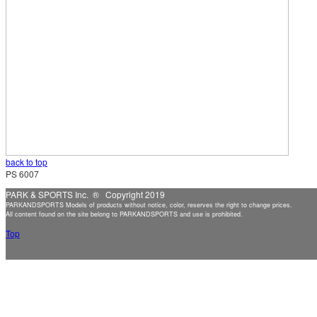
back to top
PS 6007
PARK & SPORTS Inc. ® Copyright 2019
PARKANDSPORTS Models of products without notice, color, reserves the right to change prices.
All content found on the site belong to PARKANDSPORTS and use is prohibited.
Top